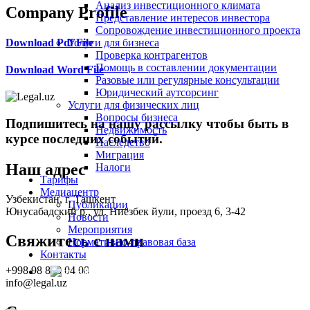
Анализ инвестиционного климата
Company Profile
Представление интересов инвестора
Сопровождение инвестиционного проекта
Услуги для бизнеса
Download Pdf File
Проверка контрагентов
Помощь в составлении документации
Download Word File
Разовые или регулярные консультации
Юридический аутсорсинг
Услуги для физических лиц
Вопросы бизнеса
Подпишитесь на нашу рассылку чтобы быть в
Недвижимость
курсе последних событий.
Наследство
Миграция
Наш адрес
Налоги
Тарифы
Медиацентр
Узбекистан, г. Ташкент
Публикации
Юнусабадский р., ул. Ниёзбек йули, проезд 6, 3-42
Новости
Мероприятия
Свяжитесь с нами
Нормативно-правовая база
Контакты
+998 98 808 04 08
RU
info@legal.uz