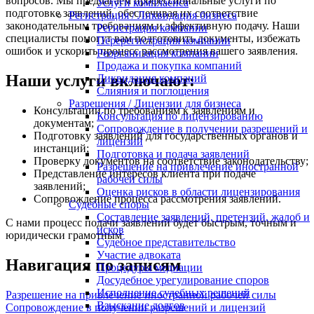
вопросов. Мы предлагаем профессиональные услуги по
Услуги комплаенса
подготовке заявлений, обеспечивая их соответствие
Регистрация / Ликвидация бизнеса
законодательным требованиям и эффективную подачу. Наши
Регистрация компании
специалисты помогут вам подготовить документы, избежать
Перерегистрация компании
ошибок и ускорить процесс рассмотрения вашего заявления.
Реорганизация компании
Продажа и покупка компаний
Наши услуги включают:
Ликвидация компаний
Слияния и поглощения
Разрешения / Лицензии для бизнеса
Консультации по требованиям к заявлениям и
Консультация по лицензированию
документам;
Сопровождение в получении разрешений и
Подготовку заявлений для государственных органов и
лицензий
инстанций;
Подготовка и подача заявлений
Проверку документов на соответствие законодательству;
Разрешение на привлечение иностранной
Представление интересов клиента при подаче
рабочей силы
заявлений;
Оценка рисков в области лицензирования
Сопровождение процесса рассмотрения заявлений.
Судебные споры
Составление заявлений, претензий, жалоб и
С нами процесс подачи заявлений будет быстрым, точным и
исков
юридически грамотным
Судебное представительство
Участие адвоката
Навигация по записям
Процедуры медиации
Досудебное урегулирование споров
Исполнение судебных решений
Разрешение на привлечение иностранной рабочей силы
Взыскание долгов
Сопровождение в получении разрешений и лицензий