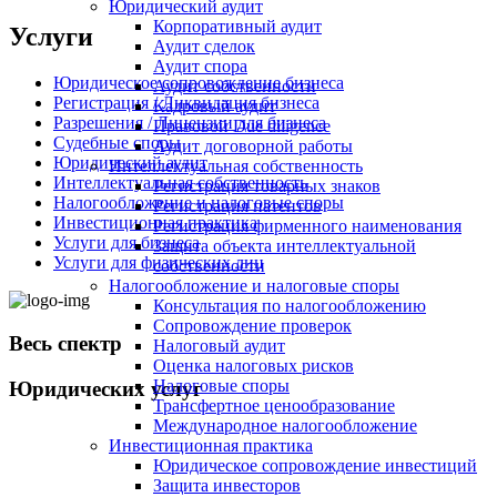
Юридический аудит
Корпоративный аудит
Услуги
Аудит сделок
Аудит спора
Юридическое сопровождение бизнеса
Аудит собственности
Регистрация / Ликвидация бизнеса
Кадровый аудит
Разрешения / Лицензии для бизнеса
Правовой Due diligence
Судебные споры
Аудит договорной работы
Юридический аудит
Интеллектуальная собственность
Интеллектуальная собственность
Регистрация товарных знаков
Налогообложение и налоговые споры
Регистрация патентов
Инвестиционная практика
Регистрация фирменного наименования
Услуги для бизнеса
Защита объекта интеллектуальной
Услуги для физических лиц
собственности
Налогообложение и налоговые споры
Консультация по налогообложению
Сопровождение проверок
Весь спектр
Налоговый аудит
Оценка налоговых рисков
Налоговые споры
Юридических услуг
Трансфертное ценообразование
Международное налогообложение
Инвестиционная практика
Юридическое сопровождение инвестиций
+998 98 808-04-08
Защита инвесторов