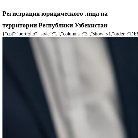
Регистрация юридического лица на
территории Республики Узбекистан
{"cpt":"portfolio","style":"2","columns":"3","show":-1,"order":"D