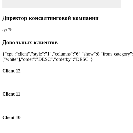
Директор консалтинговой компании
%
97
Довольных клиентов
{"cpt":"client","style":"1","columns":"6","show":8,"from_category"
["white"],"order":"DESC","orderby":"DESC"}
Client 12
Client 11
Client 10