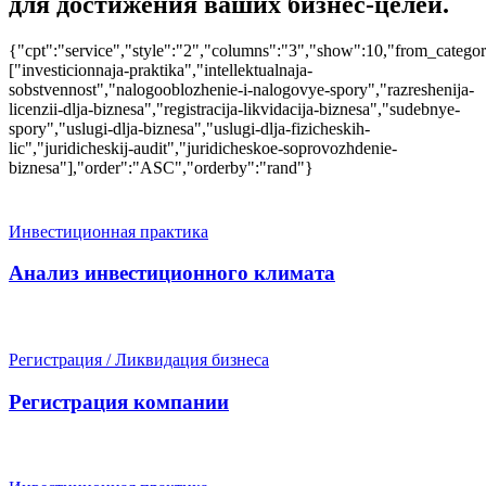
для достижения ваших бизнес-целей.
{"cpt":"service","style":"2","columns":"3","show":10,"from_categor
["investicionnaja-praktika","intellektualnaja-
sobstvennost","nalogooblozhenie-i-nalogovye-spory","razreshenija-
licenzii-dlja-biznesa","registracija-likvidacija-biznesa","sudebnye-
spory","uslugi-dlja-biznesa","uslugi-dlja-fizicheskih-
lic","juridicheskij-audit","juridicheskoe-soprovozhdenie-
biznesa"],"order":"ASC","orderby":"rand"}
Инвестиционная практика
Анализ инвестиционного климата
Регистрация / Ликвидация бизнеса
Регистрация компании