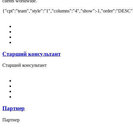
clients worldwide.
{"cpt":"team","style":"1","columns":"4","show":-1,"order":"DESC"
Старший консультант
Старший консультант
Партнер
Партнер