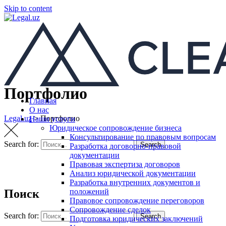
Skip to content
Портфолио
Главная
О нас
Legal.uz
>
Портфолио
Наши услуги
Юридическое сопровождение бизнеса
Консультирование по правовым вопросам
Search for:
Search
Разработка договорно-правовой
документации
Правовая экспертиза договоров
Анализ юридической документации
Разработка внутренних документов и
положений
Поиск
Правовое сопровождение переговоров
Сопровождение сделок
Search for:
Search
Подготовка юридических заключений