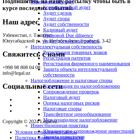
Подпишитесь на нашу рассылку чтобы быть в
Юридический аудит
Корпоративный аудит
курсе последних событий.
Аудит сделок
Аудит спора
Наш адрес
Аудит собственности
Кадровый аудит
Узбекистан, г. Ташкент
Правовой Due diligence
Юнусабадский р., ул. Ниёзбек йули, проезд 6, 3-42
Аудит договорной работы
Интеллектуальная собственность
Регистрация товарных знаков
Свяжитесь с нами
Регистрация патентов
Регистрация фирменного наименования
+998 98 808 04 08
Защита объекта интеллектуальной
info@legal.uz
собственности
Налогообложение и налоговые споры
Социальные сети
Консультация по налогообложению
Сопровождение проверок
Налоговый аудит
Оценка налоговых рисков
Налоговые споры
Трансфертное ценообразование
Международное налогообложение
Copyright © 2024 Legal.uz.
Инвестиционная практика
Юридическое сопровождение инвестиций
Условия пользования сайтом
Защита инвесторов
Политика конфиденциальности