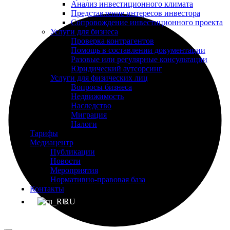
Анализ инвестиционного климата
Представление интересов инвестора
Сопровождение инвестиционного проекта
Услуги для бизнеса
Проверка контрагентов
Помощь в составлении документации
Разовые или регулярные консультации
Юридический аутсорсинг
Услуги для физических лиц
Вопросы бизнеса
Недвижимость
Наследство
Миграция
Налоги
Тарифы
Медиацентр
Публикации
Новости
Мероприятия
Нормативно-правовая база
Контакты
RU