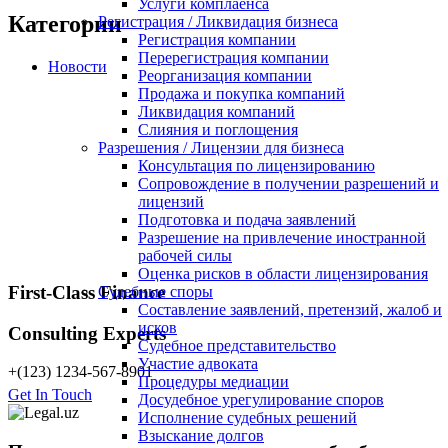
Услуги комплаенса
Категории
Регистрация / Ликвидация бизнеса
Регистрация компании
Перерегистрация компании
Новости
Реорганизация компании
Продажа и покупка компаний
Ликвидация компаний
Слияния и поглощения
Разрешения / Лицензии для бизнеса
Консультация по лицензированию
Сопровождение в получении разрешений и
лицензий
Подготовка и подача заявлений
Разрешение на привлечение иностранной
рабочей силы
Оценка рисков в области лицензирования
First-Class Finance
Судебные споры
Составление заявлений, претензий, жалоб и
исков
Consulting Experts
Судебное представительство
Участие адвоката
+(123) 1234-567-8901
Процедуры медиации
Get In Touch
Досудебное урегулирование споров
Исполнение судебных решений
Взыскание долгов