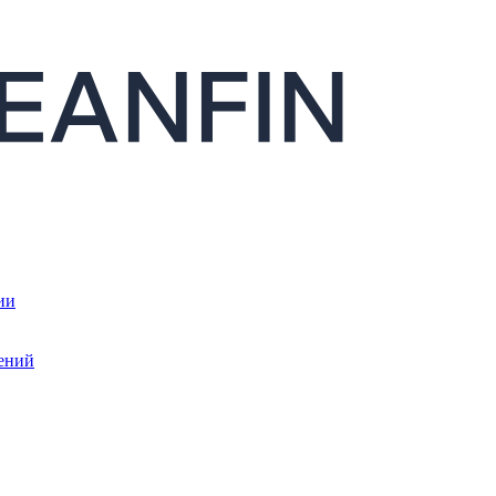
ии
ений