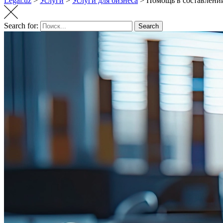
Legal.uz
>
Услуги
>
Услуги для бизнеса
>
Помощь в составлени
Search for:
Search