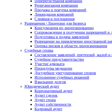
Перерегистрация компании
Реорганизация компании
Продажа и покупка компаний
Ликвидация компаний
Слияния и поглощения
Разрешения / Лицензии для бизнеса
Консультация по лицензированию
Сопровождение в получении разрешений и 
Подготовка и подача заявлений
Разрешение на привлечение иностранной ра
Оценка рисков в области лицензирования
Судебные споры
Составление заявлений, претензий, жалоб и
Судебное представительство
Участие адвоката
Процедуры медиации
Досудебное урегулирование споров
Исполнение судебных решений
Взыскание долгов
Юридический аудит
Корпоративный аудит
Аудит сделок
Аудит спора
Аудит собственности
Кадровый аудит