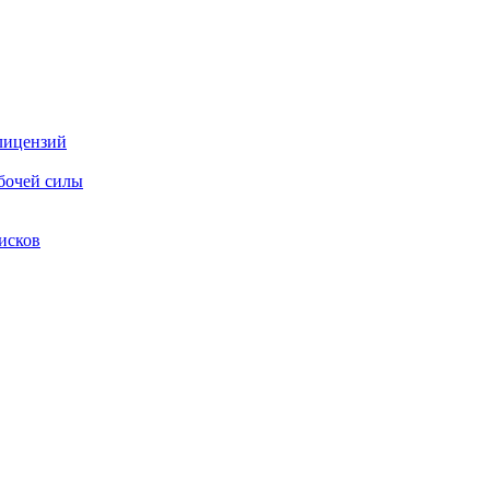
лицензий
бочей силы
 исков