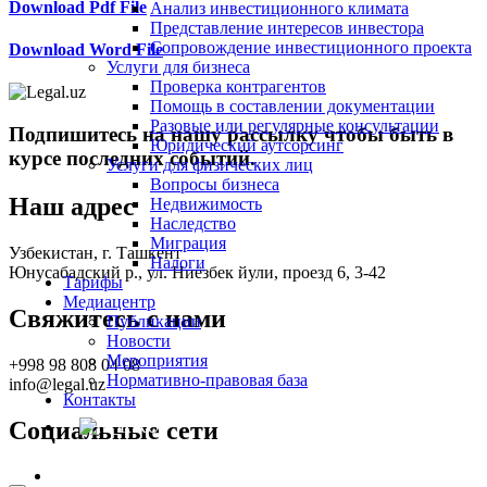
Download Pdf File
Анализ инвестиционного климата
Представление интересов инвестора
Сопровождение инвестиционного проекта
Download Word File
Услуги для бизнеса
Проверка контрагентов
Помощь в составлении документации
Разовые или регулярные консультации
Подпишитесь на нашу рассылку чтобы быть в
Юридический аутсорсинг
курсе последних событий.
Услуги для физических лиц
Вопросы бизнеса
Наш адрес
Недвижимость
Наследство
Миграция
Узбекистан, г. Ташкент
Налоги
Юнусабадский р., ул. Ниёзбек йули, проезд 6, 3-42
Тарифы
Медиацентр
Свяжитесь с нами
Публикации
Новости
Мероприятия
+998 98 808 04 08
Нормативно-правовая база
info@legal.uz
Контакты
Социальные сети
RU