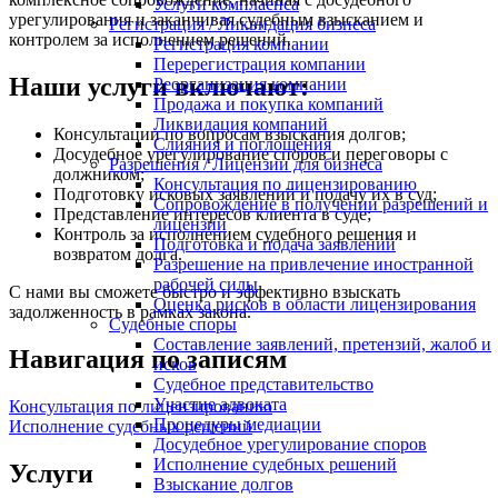
Услуги комплаенса
урегулирования и заканчивая судебным взысканием и
Регистрация / Ликвидация бизнеса
контролем за исполнением решений.
Регистрация компании
Перерегистрация компании
Наши услуги включают:
Реорганизация компании
Продажа и покупка компаний
Ликвидация компаний
Консультации по вопросам взыскания долгов;
Слияния и поглощения
Досудебное урегулирование споров и переговоры с
Разрешения / Лицензии для бизнеса
должником;
Консультация по лицензированию
Подготовку исковых заявлений и подачу их в суд;
Сопровождение в получении разрешений и
Представление интересов клиента в суде;
лицензий
Контроль за исполнением судебного решения и
Подготовка и подача заявлений
возвратом долга.
Разрешение на привлечение иностранной
рабочей силы
С нами вы сможете быстро и эффективно взыскать
Оценка рисков в области лицензирования
задолженность в рамках закона.
Судебные споры
Составление заявлений, претензий, жалоб и
Навигация по записям
исков
Судебное представительство
Участие адвоката
Консультация по лицензированию
Процедуры медиации
Исполнение судебных решений
Досудебное урегулирование споров
Исполнение судебных решений
Услуги
Взыскание долгов