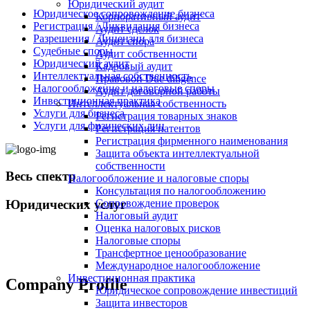
Юридический аудит
Юридическое сопровождение бизнеса
Корпоративный аудит
Регистрация / Ликвидация бизнеса
Аудит сделок
Разрешения / Лицензии для бизнеса
Аудит спора
Судебные споры
Аудит собственности
Юридический аудит
Кадровый аудит
Интеллектуальная собственность
Правовой Due diligence
Налогообложение и налоговые споры
Аудит договорной работы
Инвестиционная практика
Интеллектуальная собственность
Услуги для бизнеса
Регистрация товарных знаков
Услуги для физических лиц
Регистрация патентов
Регистрация фирменного наименования
Защита объекта интеллектуальной
собственности
Весь спектр
Налогообложение и налоговые споры
Консультация по налогообложению
Сопровождение проверок
Юридических услуг
Налоговый аудит
Оценка налоговых рисков
Налоговые споры
Трансфертное ценообразование
+998 98 808-04-08
Международное налогообложение
Инвестиционная практика
Company Profile
Юридическое сопровождение инвестиций
Защита инвесторов