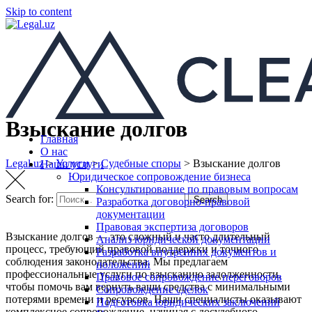
Skip to content
Взыскание долгов
Главная
О нас
Legal.uz
>
Услуги
>
Судебные споры
>
Взыскание долгов
Наши услуги
Юридическое сопровождение бизнеса
Консультирование по правовым вопросам
Search for:
Search
Разработка договорно-правовой
документации
Правовая экспертиза договоров
Взыскание долгов — это сложный и часто длительный
Анализ юридической документации
процесс, требующий правовой поддержки и точного
Разработка внутренних документов и
соблюдения законодательства. Мы предлагаем
положений
профессиональные услуги по взысканию задолженности,
Правовое сопровождение переговоров
чтобы помочь вам вернуть ваши средства с минимальными
Сопровождение сделок
потерями времени и ресурсов. Наши специалисты оказывают
Подготовка юридических заключений
комплексное сопровождение, начиная с досудебного