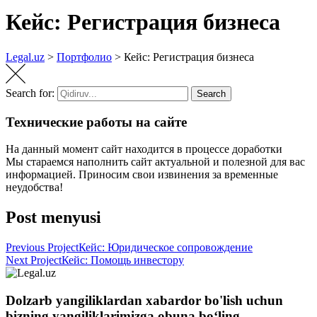
Кейс: Регистрация бизнеса
Legal.uz
>
Портфолио
>
Кейс: Регистрация бизнеса
Search for:
Search
Технические работы на сайте
На данный момент сайт находится в процессе доработки
Мы стараемся наполнить сайт актуальной и полезной для вас
информацией. Приносим свои извинения за временные
неудобства!
Post menyusi
Previous Project
Кейс: Юридическое сопровождение
Next Project
Кейс: Помощь инвестору
Dolzarb yangiliklardan xabardor bo'lish uchun
bizning yangiliklarimizga obuna boʻling