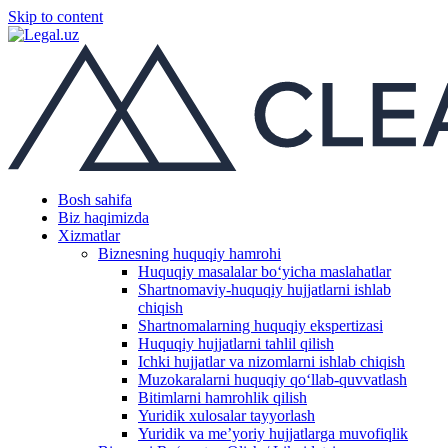
Skip to content
Bosh sahifa
Biz haqimizda
Xizmatlar
Biznesning huquqiy hamrohi
Huquqiy masalalar boʻyicha maslahatlar
Shartnomaviy-huquqiy hujjatlarni ishlab
chiqish
Shartnomalarning huquqiy ekspertizasi
Huquqiy hujjatlarni tahlil qilish
Ichki hujjatlar va nizomlarni ishlab chiqish
Muzokaralarni huquqiy qoʻllab-quvvatlash
Bitimlarni hamrohlik qilish
Yuridik xulosalar tayyorlash
Yuridik va me’yoriy hujjatlarga muvofiqlik