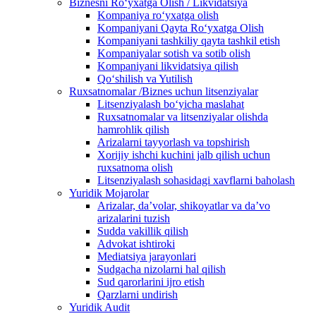
Biznesni Ro‘yxatga Olish / Likvidatsiya
Kompaniya ro‘yxatga olish
Kompaniyani Qayta Ro‘yxatga Olish
Kompaniyani tashkiliy qayta tashkil etish
Kompaniyalar sotish va sotib olish
Kompaniyani likvidatsiya qilish
Qo‘shilish va Yutilish
Ruxsatnomalar /Biznes uchun litsenziyalar
Litsenziyalash boʻyicha maslahat
Ruxsatnomalar va litsenziyalar olishda
hamrohlik qilish
Arizalarni tayyorlash va topshirish
Xorijiy ishchi kuchini jalb qilish uchun
ruxsatnoma olish
Litsenziyalash sohasidagi xavflarni baholash
Yuridik Mojarolar
Arizalar, daʼvolar, shikoyatlar va daʼvo
arizalarini tuzish
Sudda vakillik qilish
Advokat ishtiroki
Mediatsiya jarayonlari
Sudgacha nizolarni hal qilish
Sud qarorlarini ijro etish
Qarzlarni undirish
Yuridik Audit