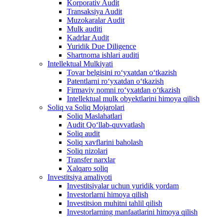
Korporativ Audit
Transaksiya Audit
Muzokaralar Audit
Mulk auditi
Kadrlar Audit
Yuridik Due Diligence
Shartnoma ishlari auditi
Intellektual Mulkiyati
Tovar belgisini roʻyxatdan oʻtkazish
Patentlarni roʻyxatdan oʻtkazish
Firmaviy nomni roʻyxatdan oʻtkazish
Intellektual mulk obyektlarini himoya qilish
Soliq va Soliq Mojarolari
Soliq Maslahatlari
Audit Qo‘llab-quvvatlash
Soliq audit
Soliq xavflarini baholash
Soliq nizolari
Transfer narxlar
Xalqaro soliq
Investitsiya amaliyoti
Investitsiyalar uchun yuridik yordam
Investorlarni himoya qilish
Investitsion muhitni tahlil qilish
Investorlarning manfaatlarini himoya qilish