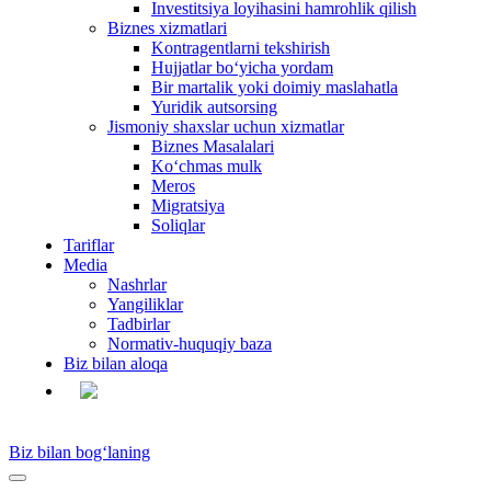
Investitsiya loyihasini hamrohlik qilish
Biznes xizmatlari
Kontragentlarni tekshirish
Hujjatlar bo‘yicha yordam
Bir martalik yoki doimiy maslahatla
Yuridik autsorsing
Jismoniy shaxslar uchun xizmatlar
Biznes Masalalari
Ko‘chmas mulk
Meros
Migratsiya
Soliqlar
Tariflar
Media
Nashrlar
Yangiliklar
Tadbirlar
Normativ-huquqiy baza
Biz bilan aloqa
UZ
Biz bilan bog‘laning