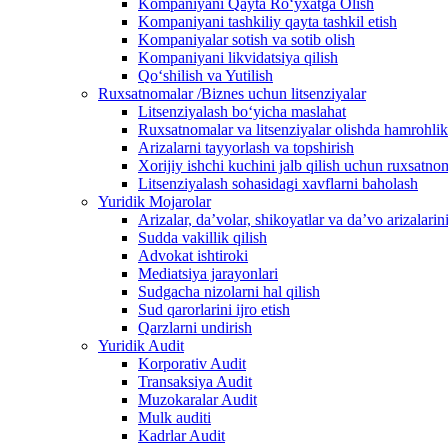
Kompaniyani Qayta Ro‘yxatga Olish
Kompaniyani tashkiliy qayta tashkil etish
Kompaniyalar sotish va sotib olish
Kompaniyani likvidatsiya qilish
Qo‘shilish va Yutilish
Ruxsatnomalar /Biznes uchun litsenziyalar
Litsenziyalash boʻyicha maslahat
Ruxsatnomalar va litsenziyalar olishda hamrohlik
Arizalarni tayyorlash va topshirish
Xorijiy ishchi kuchini jalb qilish uchun ruxsatno
Litsenziyalash sohasidagi xavflarni baholash
Yuridik Mojarolar
Arizalar, daʼvolar, shikoyatlar va daʼvo arizalarin
Sudda vakillik qilish
Advokat ishtiroki
Mediatsiya jarayonlari
Sudgacha nizolarni hal qilish
Sud qarorlarini ijro etish
Qarzlarni undirish
Yuridik Audit
Korporativ Audit
Transaksiya Audit
Muzokaralar Audit
Mulk auditi
Kadrlar Audit