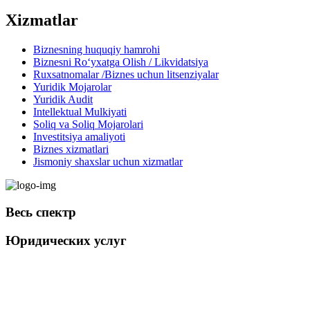
Xizmatlar
Biznesning huquqiy hamrohi
Biznesni Ro‘yxatga Olish / Likvidatsiya
Ruxsatnomalar /Biznes uchun litsenziyalar
Yuridik Mojarolar
Yuridik Audit
Intellektual Mulkiyati
Soliq va Soliq Mojarolari
Investitsiya amaliyoti
Biznes xizmatlari
Jismoniy shaxslar uchun xizmatlar
Весь спектр
Юридических услуг
+998 98 808-04-08