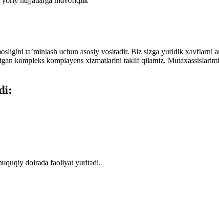
yoriy hujjatlarga muvofiqlik
gini ta’minlash uchun asosiy vositadir. Biz sizga yuridik xavflarni ani
an kompleks komplayens xizmatlarini taklif qilamiz. Mutaxassislarimiz 
di:
uquqiy doirada faoliyat yuritadi.