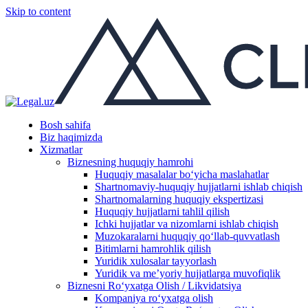
Skip to content
Bosh sahifa
Biz haqimizda
Xizmatlar
Biznesning huquqiy hamrohi
Huquqiy masalalar boʻyicha maslahatlar
Shartnomaviy-huquqiy hujjatlarni ishlab chiqish
Shartnomalarning huquqiy ekspertizasi
Huquqiy hujjatlarni tahlil qilish
Ichki hujjatlar va nizomlarni ishlab chiqish
Muzokaralarni huquqiy qoʻllab-quvvatlash
Bitimlarni hamrohlik qilish
Yuridik xulosalar tayyorlash
Yuridik va me’yoriy hujjatlarga muvofiqlik
Biznesni Ro‘yxatga Olish / Likvidatsiya
Kompaniya ro‘yxatga olish