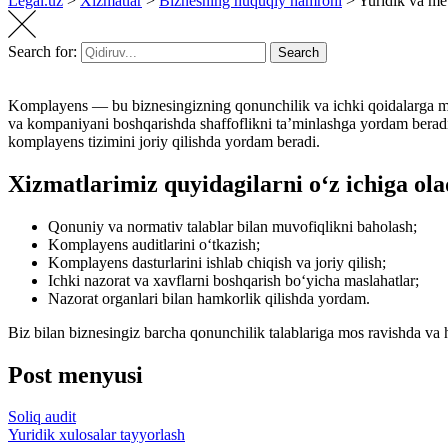
Legal.uz
>
Xizmatlar
>
Biznesning huquqiy hamrohi
>
Yuridik va me’
Search for:
Search
Komplayens — bu biznesingizning qonunchilik va ichki qoidalarga mosli
va kompaniyani boshqarishda shaffoflikni ta’minlashga yordam beradig
komplayens tizimini joriy qilishda yordam beradi.
Xizmatlarimiz quyidagilarni oʻz ichiga ola
Qonuniy va normativ talablar bilan muvofiqlikni baholash;
Komplayens auditlarini oʻtkazish;
Komplayens dasturlarini ishlab chiqish va joriy qilish;
Ichki nazorat va xavflarni boshqarish boʻyicha maslahatlar;
Nazorat organlari bilan hamkorlik qilishda yordam.
Biz bilan biznesingiz barcha qonunchilik talablariga mos ravishda va h
Post menyusi
Soliq audit
Yuridik xulosalar tayyorlash