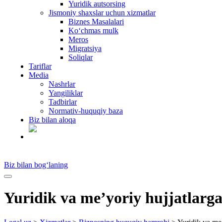
Yuridik autsorsing
Jismoniy shaxslar uchun xizmatlar
Biznes Masalalari
Ko‘chmas mulk
Meros
Migratsiya
Soliqlar
Tariflar
Media
Nashrlar
Yangiliklar
Tadbirlar
Normativ-huquqiy baza
Biz bilan aloqa
UZ
Biz bilan bog‘laning
Yuridik va me’yoriy hujjatlarg