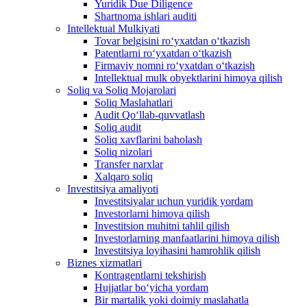
Yuridik Due Diligence
Shartnoma ishlari auditi
Intellektual Mulkiyati
Tovar belgisini roʻyxatdan oʻtkazish
Patentlarni roʻyxatdan oʻtkazish
Firmaviy nomni roʻyxatdan oʻtkazish
Intellektual mulk obyektlarini himoya qilish
Soliq va Soliq Mojarolari
Soliq Maslahatlari
Audit Qo‘llab-quvvatlash
Soliq audit
Soliq xavflarini baholash
Soliq nizolari
Transfer narxlar
Xalqaro soliq
Investitsiya amaliyoti
Investitsiyalar uchun yuridik yordam
Investorlarni himoya qilish
Investitsion muhitni tahlil qilish
Investorlarning manfaatlarini himoya qilish
Investitsiya loyihasini hamrohlik qilish
Biznes xizmatlari
Kontragentlarni tekshirish
Hujjatlar bo‘yicha yordam
Bir martalik yoki doimiy maslahatla