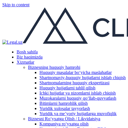
Skip to content
Bosh sahifa
Biz haqimizda
Xizmatlar
Biznesning huquqiy hamrohi
Huquqiy masalalar boʻyicha maslahatlar
Shartnomaviy-huquqiy hujjatlarni ishlab chiqish
Shartnomalarning huquqiy ekspertizasi
Huquqiy hujjatlarni tahlil qilish
Ichki hujjatlar va nizomlarni ishlab chiqish
Muzokaralarni huquqiy qoʻllab-quvvatlash
Bitimlarni hamrohlik qilish
Yuridik xulosalar tayyorlash
Yuridik va me’yoriy hujjatlarga muvofiqlik
Biznesni Ro‘yxatga Olish / Likvidatsiya
Kompaniya ro‘yxatga olish