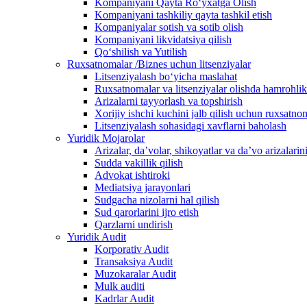
Kompaniyani Qayta Ro‘yxatga Olish
Kompaniyani tashkiliy qayta tashkil etish
Kompaniyalar sotish va sotib olish
Kompaniyani likvidatsiya qilish
Qo‘shilish va Yutilish
Ruxsatnomalar /Biznes uchun litsenziyalar
Litsenziyalash boʻyicha maslahat
Ruxsatnomalar va litsenziyalar olishda hamrohlik
Arizalarni tayyorlash va topshirish
Xorijiy ishchi kuchini jalb qilish uchun ruxsatno
Litsenziyalash sohasidagi xavflarni baholash
Yuridik Mojarolar
Arizalar, daʼvolar, shikoyatlar va daʼvo arizalarin
Sudda vakillik qilish
Advokat ishtiroki
Mediatsiya jarayonlari
Sudgacha nizolarni hal qilish
Sud qarorlarini ijro etish
Qarzlarni undirish
Yuridik Audit
Korporativ Audit
Transaksiya Audit
Muzokaralar Audit
Mulk auditi
Kadrlar Audit