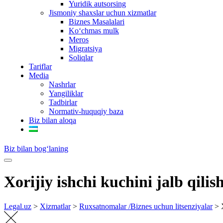
Yuridik autsorsing
Jismoniy shaxslar uchun xizmatlar
Biznes Masalalari
Ko‘chmas mulk
Meros
Migratsiya
Soliqlar
Tariflar
Media
Nashrlar
Yangiliklar
Tadbirlar
Normativ-huquqiy baza
Biz bilan aloqa
UZ
Biz bilan bog‘laning
Xorijiy ishchi kuchini jalb qili
Legal.uz
>
Xizmatlar
>
Ruxsatnomalar /Biznes uchun litsenziyalar
>