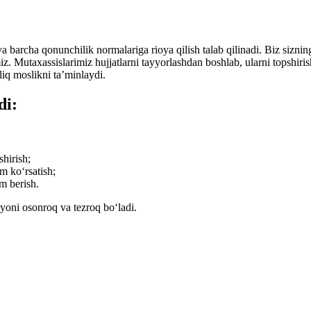
a barcha qonunchilik normalariga rioya qilish talab qilinadi. Biz siznin
iz. Mutaxassislarimiz hujjatlarni tayyorlashdan boshlab, ularni topshir
liq moslikni taʼminlaydi.
di:
shirish;
m koʻrsatish;
m berish.
ayoni osonroq va tezroq boʻladi.