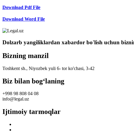
Download Pdf File
Download Word File
Dolzarb yangiliklardan xabardor bo'lish uchun bizni
Bizning manzil
Toshkent sh., Niyozbek yuli 6- tor ko'chasi, 3-42
Biz bilan bog‘laning
+998 98 808 04 08
info@legal.uz
Ijtimoiy tarmoqlar