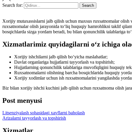
Search for:
Search
Xorijiy mutaxassislarni jalb qilish uchun maxsus ruxsatnomalar olish v
ruxsatnomalar olish jarayonida toʻliq huquqiy hamrohlikni taklif qilam
bosqichlarda sizga yordam beradi, bu bilan qonunchilik talablariga toʻ
Xizmatlarimiz quyidagilarni oʻz ichiga ola
Xorijiy ishchilarni jalb qilish boʻyicha maslahatlar;
Davlat organlariga hujjatlarni tayyorlash va topshirish;
Hujjatlarning qonunchilik talablariga muvofiqligini huquqiy tek
Ruxsatnomalarni olishning barcha bosqichlarida huquqiy yorda
Xorijiy xodimlar uchun ish ruxsatnomalarini yangilashda yorda
Biz bilan xorijiy ishchi kuchini jalb qilish uchun ruxsatnoma olish jar
Post menyusi
Litsenziyalash sohasidagi xavflarni baholash
Arizalarni tayyorlash va topshirish
Xizmatlar