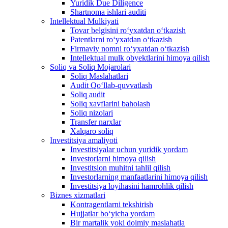
Yuridik Due Diligence
Shartnoma ishlari auditi
Intellektual Mulkiyati
Tovar belgisini roʻyxatdan oʻtkazish
Patentlarni roʻyxatdan oʻtkazish
Firmaviy nomni roʻyxatdan oʻtkazish
Intellektual mulk obyektlarini himoya qilish
Soliq va Soliq Mojarolari
Soliq Maslahatlari
Audit Qo‘llab-quvvatlash
Soliq audit
Soliq xavflarini baholash
Soliq nizolari
Transfer narxlar
Xalqaro soliq
Investitsiya amaliyoti
Investitsiyalar uchun yuridik yordam
Investorlarni himoya qilish
Investitsion muhitni tahlil qilish
Investorlarning manfaatlarini himoya qilish
Investitsiya loyihasini hamrohlik qilish
Biznes xizmatlari
Kontragentlarni tekshirish
Hujjatlar bo‘yicha yordam
Bir martalik yoki doimiy maslahatla