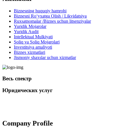
Biznesning huquqiy hamrohi
Biznesni Ro‘yxatga Olish / Likvidatsiya
Ruxsatnomalar /Biznes uchun litsenziyalar
Yuridik Mojarolar
Yuridik Audit
Intellektual Mulkiyati
Soliq va Soliq Mojarolari
Investitsiya amaliyoti
Biznes xizmatlari
Jismoniy shaxslar uchun xizmatlar
Весь спектр
Юридических услуг
+998 98 808-04-08
Company Profile