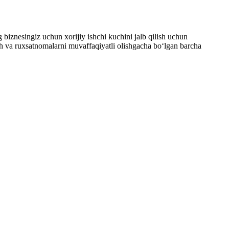
g biznesingiz uchun xorijiy ishchi kuchini jalb qilish uchun
ish va ruxsatnomalarni muvaffaqiyatli olishgacha boʻlgan barcha