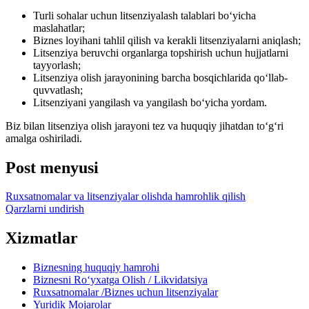
Turli sohalar uchun litsenziyalash talablari boʻyicha
maslahatlar;
Biznes loyihani tahlil qilish va kerakli litsenziyalarni aniqlash;
Litsenziya beruvchi organlarga topshirish uchun hujjatlarni
tayyorlash;
Litsenziya olish jarayonining barcha bosqichlarida qoʻllab-
quvvatlash;
Litsenziyani yangilash va yangilash boʻyicha yordam.
Biz bilan litsenziya olish jarayoni tez va huquqiy jihatdan toʻgʻri
amalga oshiriladi.
Post menyusi
Ruxsatnomalar va litsenziyalar olishda hamrohlik qilish
Qarzlarni undirish
Xizmatlar
Biznesning huquqiy hamrohi
Biznesni Ro‘yxatga Olish / Likvidatsiya
Ruxsatnomalar /Biznes uchun litsenziyalar
Yuridik Mojarolar