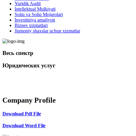
Yuridik Audit
Intellektual Mulkiyati
Soliq va Soliq Mojarolari
Investitsiya amaliyoti
Biznes xizmatlari
Jismoniy shaxslar uchun xizmatlar
Весь спектр
Юридических услуг
+998 98 808-04-08
Company Profile
Download Pdf File
Download Word File