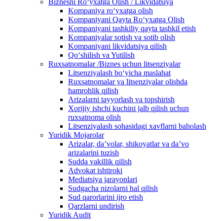
Biznesni Ro‘yxatga Olish / Likvidatsiya
Kompaniya ro‘yxatga olish
Kompaniyani Qayta Ro‘yxatga Olish
Kompaniyani tashkiliy qayta tashkil etish
Kompaniyalar sotish va sotib olish
Kompaniyani likvidatsiya qilish
Qo‘shilish va Yutilish
Ruxsatnomalar /Biznes uchun litsenziyalar
Litsenziyalash boʻyicha maslahat
Ruxsatnomalar va litsenziyalar olishda
hamrohlik qilish
Arizalarni tayyorlash va topshirish
Xorijiy ishchi kuchini jalb qilish uchun
ruxsatnoma olish
Litsenziyalash sohasidagi xavflarni baholash
Yuridik Mojarolar
Arizalar, daʼvolar, shikoyatlar va daʼvo
arizalarini tuzish
Sudda vakillik qilish
Advokat ishtiroki
Mediatsiya jarayonlari
Sudgacha nizolarni hal qilish
Sud qarorlarini ijro etish
Qarzlarni undirish
Yuridik Audit