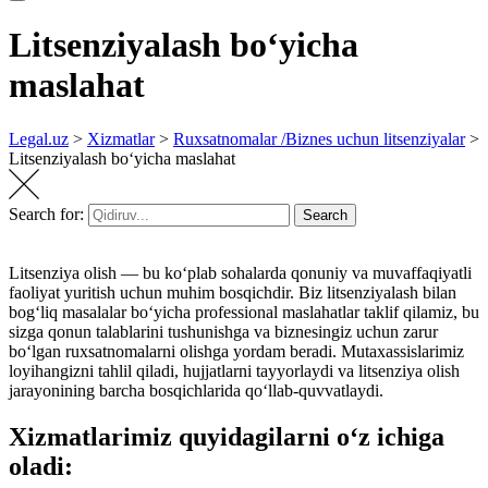
Litsenziyalash boʻyicha
maslahat
Legal.uz
>
Xizmatlar
>
Ruxsatnomalar /Biznes uchun litsenziyalar
>
Litsenziyalash boʻyicha maslahat
Search for:
Search
Litsenziya olish — bu koʻplab sohalarda qonuniy va muvaffaqiyatli
faoliyat yuritish uchun muhim bosqichdir. Biz litsenziyalash bilan
bogʻliq masalalar boʻyicha professional maslahatlar taklif qilamiz, bu
sizga qonun talablarini tushunishga va biznesingiz uchun zarur
boʻlgan ruxsatnomalarni olishga yordam beradi. Mutaxassislarimiz
loyihangizni tahlil qiladi, hujjatlarni tayyorlaydi va litsenziya olish
jarayonining barcha bosqichlarida qoʻllab-quvvatlaydi.
Xizmatlarimiz quyidagilarni oʻz ichiga
oladi: