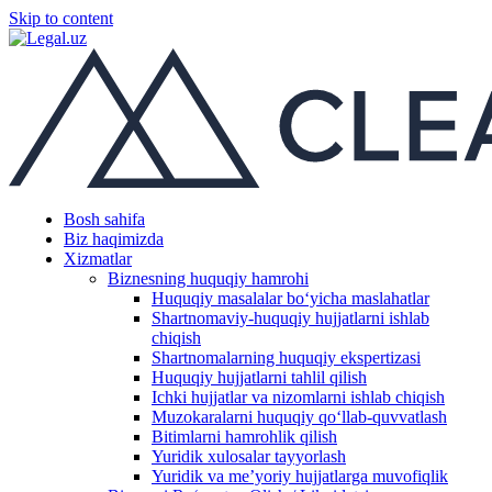
Skip to content
Bosh sahifa
Biz haqimizda
Xizmatlar
Biznesning huquqiy hamrohi
Huquqiy masalalar boʻyicha maslahatlar
Shartnomaviy-huquqiy hujjatlarni ishlab
chiqish
Shartnomalarning huquqiy ekspertizasi
Huquqiy hujjatlarni tahlil qilish
Ichki hujjatlar va nizomlarni ishlab chiqish
Muzokaralarni huquqiy qoʻllab-quvvatlash
Bitimlarni hamrohlik qilish
Yuridik xulosalar tayyorlash
Yuridik va me’yoriy hujjatlarga muvofiqlik