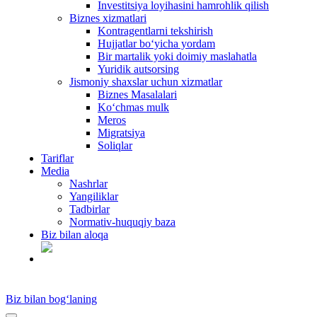
Investitsiya loyihasini hamrohlik qilish
Biznes xizmatlari
Kontragentlarni tekshirish
Hujjatlar bo‘yicha yordam
Bir martalik yoki doimiy maslahatla
Yuridik autsorsing
Jismoniy shaxslar uchun xizmatlar
Biznes Masalalari
Ko‘chmas mulk
Meros
Migratsiya
Soliqlar
Tariflar
Media
Nashrlar
Yangiliklar
Tadbirlar
Normativ-huquqiy baza
Biz bilan aloqa
UZ
Biz bilan bog‘laning