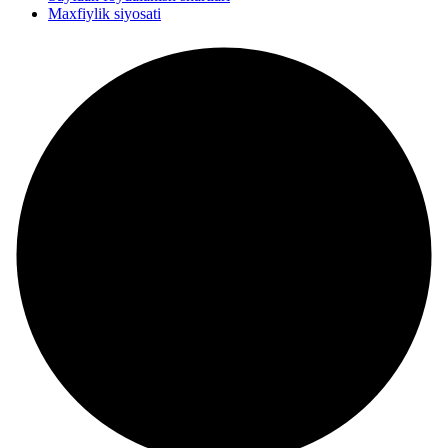
Maxfiylik siyosati