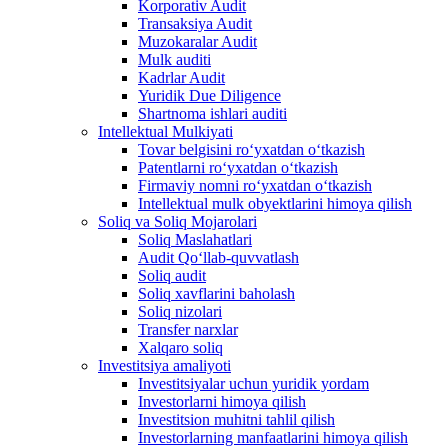
Korporativ Audit
Transaksiya Audit
Muzokaralar Audit
Mulk auditi
Kadrlar Audit
Yuridik Due Diligence
Shartnoma ishlari auditi
Intellektual Mulkiyati
Tovar belgisini roʻyxatdan oʻtkazish
Patentlarni roʻyxatdan oʻtkazish
Firmaviy nomni roʻyxatdan oʻtkazish
Intellektual mulk obyektlarini himoya qilish
Soliq va Soliq Mojarolari
Soliq Maslahatlari
Audit Qo‘llab-quvvatlash
Soliq audit
Soliq xavflarini baholash
Soliq nizolari
Transfer narxlar
Xalqaro soliq
Investitsiya amaliyoti
Investitsiyalar uchun yuridik yordam
Investorlarni himoya qilish
Investitsion muhitni tahlil qilish
Investorlarning manfaatlarini himoya qilish