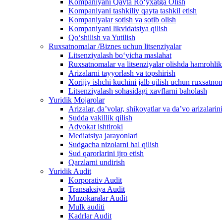
Kompaniyani Qayta Ro‘yxatga Olish
Kompaniyani tashkiliy qayta tashkil etish
Kompaniyalar sotish va sotib olish
Kompaniyani likvidatsiya qilish
Qo‘shilish va Yutilish
Ruxsatnomalar /Biznes uchun litsenziyalar
Litsenziyalash boʻyicha maslahat
Ruxsatnomalar va litsenziyalar olishda hamrohlik
Arizalarni tayyorlash va topshirish
Xorijiy ishchi kuchini jalb qilish uchun ruxsatno
Litsenziyalash sohasidagi xavflarni baholash
Yuridik Mojarolar
Arizalar, daʼvolar, shikoyatlar va daʼvo arizalarin
Sudda vakillik qilish
Advokat ishtiroki
Mediatsiya jarayonlari
Sudgacha nizolarni hal qilish
Sud qarorlarini ijro etish
Qarzlarni undirish
Yuridik Audit
Korporativ Audit
Transaksiya Audit
Muzokaralar Audit
Mulk auditi
Kadrlar Audit