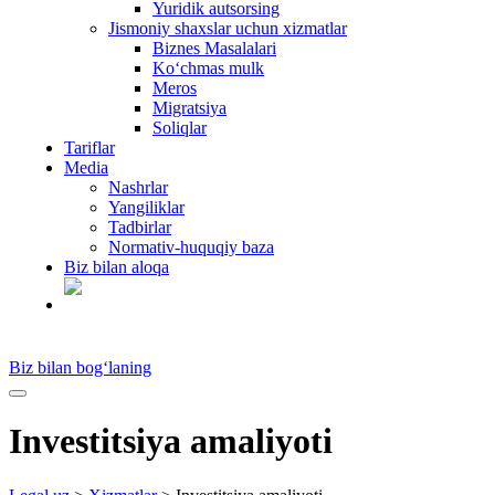
Yuridik autsorsing
Jismoniy shaxslar uchun xizmatlar
Biznes Masalalari
Ko‘chmas mulk
Meros
Migratsiya
Soliqlar
Tariflar
Media
Nashrlar
Yangiliklar
Tadbirlar
Normativ-huquqiy baza
Biz bilan aloqa
UZ
Biz bilan bog‘laning
Investitsiya amaliyoti