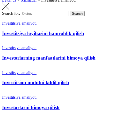
Legal.uz
>
Xizmatlar
>
Investitsiya amaliyoti
Search for:
Search
Investitsiya amaliyoti
Investitsiya loyihasini hamrohlik qilish
Investitsiya amaliyoti
Investorlarning manfaatlarini himoya qilish
Investitsiya amaliyoti
Investitsion muhitni tahlil qilish
Investitsiya amaliyoti
Investorlarni himoya qilish