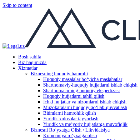
Skip to content
Bosh sahifa
Biz haqimizda
Xizmatlar
Biznesning huquqiy hamrohi
Huquqiy masalalar boʻyicha maslahatlar
Shartnomaviy-huquqiy hujjatlarni ishlab chiqish
Shartnomalarning huquqiy ekspertizasi
Huquqiy hujjatlarni tahlil qilish
Ichki hujjatlar va nizomlarni ishlab chiqish
Muzokaralarni huquqiy qoʻllab-quvvatlash
Bitimlarni hamrohlik qilish
Yuridik xulosalar tayyorlash
Yuridik va me’yoriy hujjatlarga muvofiqlik
Biznesni Ro‘yxatga Olish / Likvidatsiya
Kompaniya ro‘yxatga olish