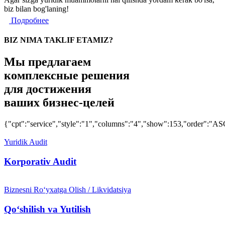
biz bilan bog'laning!
Подробнее
BIZ NIMA TAKLIF ETAMIZ?
Мы предлагаем
комплексные решения
для достижения
ваших бизнес-целей
{"cpt":"service","style":"1","columns":"4","show":153,"order":"AS
Yuridik Audit
Korporativ Audit
Biznesni Ro‘yxatga Olish / Likvidatsiya
Qo‘shilish va Yutilish