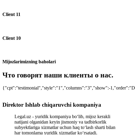
Client 11
Client 10
Mijozlarimizning baholari
Что говорят наши клиенты о нас.
{"cpt":"testimonial","style":"1","columns":"3","show":-1,"order":
Direktor Ishlab chiqaruvchi kompaniya
Legal.uz - yuridik kompaniya bo‘lib, mijoz kerakli
natijani olganidan keyin jismoniy va tadbirkorlik
subyektlariga xizmatlar uchun haq to‘lash sharti bilan
har tomonlama yuridik xizmatlar ko‘rsatadi.