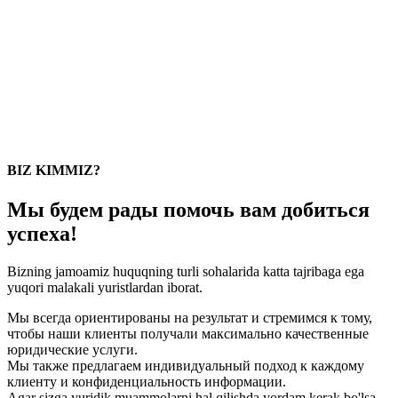
BIZ KIMMIZ?
Мы будем рады помочь вам добиться
успеха!
Bizning jamoamiz huquqning turli sohalarida katta tajribaga ega
yuqori malakali yuristlardan iborat.
Мы всегда ориентированы на результат и стремимся к тому,
чтобы наши клиенты получали максимально качественные
юридические услуги.
Мы также предлагаем индивидуальный подход к каждому
клиенту и конфиденциальность информации.
Agar sizga yuridik muammolarni hal qilishda yordam kerak bo'lsa,