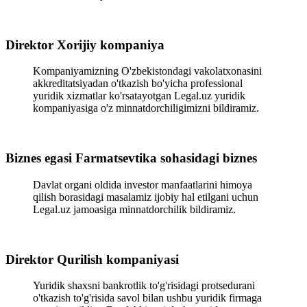
Direktor Xorijiy kompaniya
Kompaniyamizning O'zbekistondagi vakolatxonasini
akkreditatsiyadan o'tkazish bo'yicha professional
yuridik xizmatlar ko'rsatayotgan Legal.uz yuridik
kompaniyasiga o'z minnatdorchiligimizni bildiramiz.
Biznes egasi Farmatsevtika sohasidagi biznes
Davlat organi oldida investor manfaatlarini himoya
qilish borasidagi masalamiz ijobiy hal etilgani uchun
Legal.uz jamoasiga minnatdorchilik bildiramiz.
Direktor Qurilish kompaniyasi
Yuridik shaxsni bankrotlik to'g'risidagi protsedurani
o'tkazish to'g'risida savol bilan ushbu yuridik firmaga