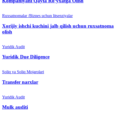
Kompaniyani Qayta Ro‘yxatga Olish
Ruxsatnomalar /Biznes uchun litsenziyalar
Xorijiy ishchi kuchini jalb qilish uchun ruxsatnoma
olish
Yuridik Audit
Yuridik Due Diligence
Soliq va Soliq Mojarolari
Transfer narxlar
Yuridik Audit
Mulk auditi