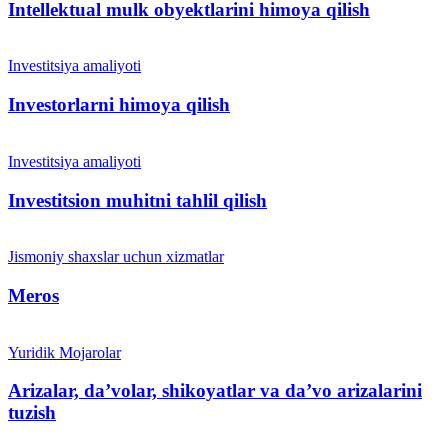
Intellektual mulk obyektlarini himoya qilish
Investitsiya amaliyoti
Investorlarni himoya qilish
Investitsiya amaliyoti
Investitsion muhitni tahlil qilish
Jismoniy shaxslar uchun xizmatlar
Meros
Yuridik Mojarolar
Arizalar, daʼvolar, shikoyatlar va daʼvo arizalarini
tuzish