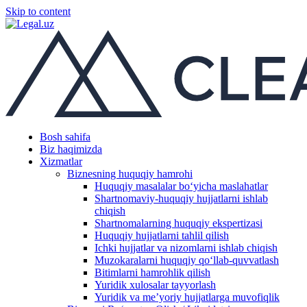
Skip to content
Bosh sahifa
Biz haqimizda
Xizmatlar
Biznesning huquqiy hamrohi
Huquqiy masalalar boʻyicha maslahatlar
Shartnomaviy-huquqiy hujjatlarni ishlab
chiqish
Shartnomalarning huquqiy ekspertizasi
Huquqiy hujjatlarni tahlil qilish
Ichki hujjatlar va nizomlarni ishlab chiqish
Muzokaralarni huquqiy qoʻllab-quvvatlash
Bitimlarni hamrohlik qilish
Yuridik xulosalar tayyorlash
Yuridik va me’yoriy hujjatlarga muvofiqlik