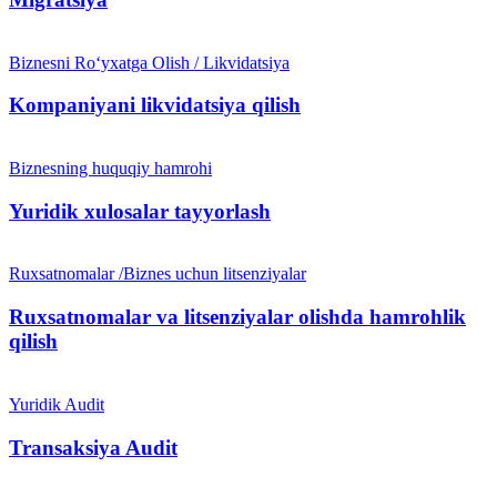
Biznesni Ro‘yxatga Olish / Likvidatsiya
Kompaniyani likvidatsiya qilish
Biznesning huquqiy hamrohi
Yuridik xulosalar tayyorlash
Ruxsatnomalar /Biznes uchun litsenziyalar
Ruxsatnomalar va litsenziyalar olishda hamrohlik
qilish
Yuridik Audit
Transaksiya Audit