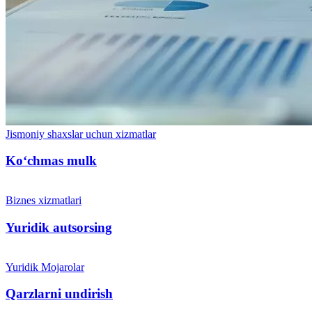
Jismoniy shaxslar uchun xizmatlar
Ko‘chmas mulk
Biznes xizmatlari
Yuridik autsorsing
Yuridik Mojarolar
Qarzlarni undirish