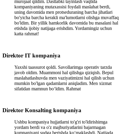
murojaat qildim. Dastlabki tayinlash vaqtida
kompaniyaning mutaxassisi foydali maslahat berdi,
uning davomida men protseduraning barcha jihatlari
bo'yicha barcha kerakli ma'lumotlarni olishga muvaffaq
bo'ldim. Bir yillik hamkorlik davomida bu masalani hal
etishda ijobiy natijaga erishdim. Yordamingiz uchun
katta rahmat!
Direktor IT kompaniya
Yaxshi taassurot qoldi. Savollarimga operativ tarzda
javob oldim. Muammoni hal qilishga qiziqish. Bepul
maslahatlashuvda men vaziyatimizni hal qilish uchun
mumkin bo'lgan qadamlarni aniqladim. Men xizmat
sifatidan mamnun bo‘ldim. Rahmat
Direktor Konsalting kompaniya
Ushbu kompaniya hujjatlarni to'g'ri to'ldirishimga
yordam berdi va o'z majburiyatlarini bajarmagan
kompaniyani sudga berishda ko‘maklashdi. Natijada