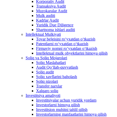
Korporativ Audit
Transaksiya Audit
Muzokaralar Audit
Mulk auditi
Kadrlar Audit
Yuridik Due Diligence
Shartnoma ishlari auditi
Intellektual Mulkiyati
Tovar belgisini roʻyxatdan oʻtkazish
Patentlarni roʻyxatdan oʻtkazish
Firmaviy nomni roʻyxatdan oʻtkazish
Intellektual mulk obyektlarini himoya qilish
Soliq va Soliq Mojarolari
Soliq Maslahatlari
Audit Qo‘llab-quvvatlash
Soliq audit
Soliq xavflarini baholash
Soliq nizolari
Transfer narxlar
Xalqaro soliq
Investitsiya amaliyoti
Investitsiyalar uchun yuridik yordam
Investorlarni himoya qilish
Investitsion muhitni tahlil qilish
Investorlarning manfaatlarini himoya qilish