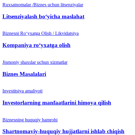
Ruxsatnomalar /Biznes uchun litsenziyalar
Litsenziyalash boʻyicha maslahat
Biznesni Ro‘yxatga Olish / Likvidatsiya
Kompaniya ro‘yxatga olish
Jismoniy shaxslar uchun xizmatlar
Biznes Masalalari
Investitsiya amaliyoti
Investorlarning manfaatlarini himoya qilish
Biznesning huquqiy hamrohi
Shartnomaviy-huquqiy hujjatlarni ishlab chiqish