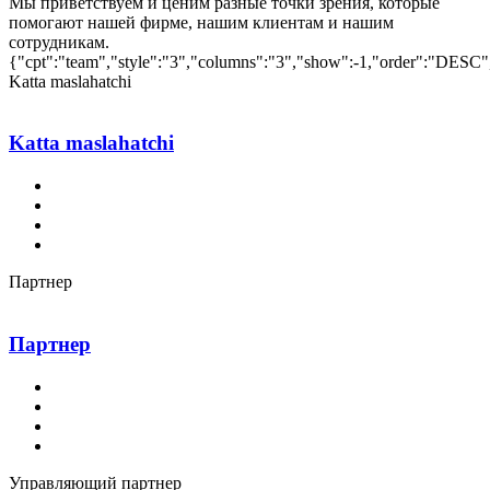
Мы приветствуем и ценим разные точки зрения, которые
помогают нашей фирме, нашим клиентам и нашим
сотрудникам.
{"cpt":"team","style":"3","columns":"3","show":-1,"order":"DESC"
Katta maslahatchi
Katta maslahatchi
Партнер
Партнер
Управляющий партнер