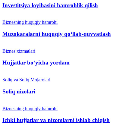
Investitsiya loyihasini hamrohlik qilish
Biznesning huquqiy hamrohi
Muzokaralarni huquqiy qoʻllab-quvvatlash
Biznes xizmatlari
Hujjatlar bo‘yicha yordam
Soliq va Soliq Mojarolari
Soliq nizolari
Biznesning huquqiy hamrohi
Ichki hujjatlar va nizomlarni ishlab chiqish