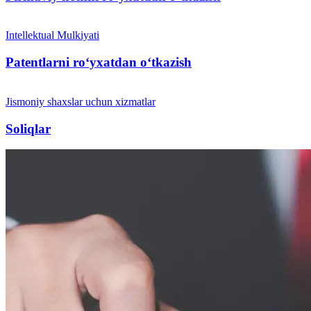
Intellektual Mulkiyati
Patentlarni roʻyxatdan oʻtkazish
Jismoniy shaxslar uchun xizmatlar
Soliqlar