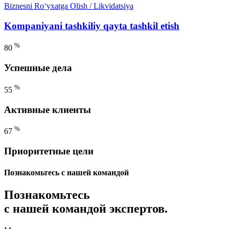
Biznesni Ro‘yxatga Olish / Likvidatsiya
Kompaniyani tashkiliy qayta tashkil etish
%
80
Успешные дела
%
55
Активные клиенты
%
67
Приоритетные цели
Познакомьтесь с нашей командой
Познакомьтесь
с нашей командой экспертов.