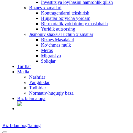
Investitsiya loyihasini hamrohlik qilish
Biznes xizmatlari
Kontragentlarni tekshirish
Hujjatlar bo‘yicha yordam
Bir martalik yoki doimiy maslahatla
Yuridik autsorsing
Jismoniy shaxslar uchun xizmatlar
Biznes Masalalari
Ko‘chmas mulk
Meros
Migratsiya
Soliqlar
Tariflar
Media
Nashrlar
Yangiliklar
Tadbirlar
Normativ-huquqiy baza
Biz bilan aloqa
UZ
Biz bilan bog‘laning