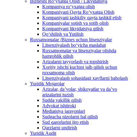
Biznesni Ro‘yxatga Olish / Likvidatsiya
Kompaniya ro‘yxatga olish
Kompaniyani Qayta Ro‘yxatga Olish
Kompaniyani tashkiliy qayta tashkil etish
Kompaniyalar sotish va sotib olish
Kompaniyani likvidatsiya qilish
Qo‘shilish va Yutilish
Ruxsatnomalar /Biznes uchun litsenziyalar
Litsenziyalash boʻyicha maslahat
Ruxsatnomalar va litsenziyalar olishda
hamrohlik qilish
Arizalarni tayyorlash va topshirish
Xorijiy ishchi kuchini jalb qilish uchun
ruxsatnoma olish
Litsenziyalash sohasidagi xavflarni baholash
Yuridik Mojarolar
Arizalar, daʼvolar, shikoyatlar va daʼvo
arizalarini tuzish
Sudda vakillik qilish
Advokat ishtiroki
Mediatsiya jarayonlari
Sudgacha nizolarni hal qilish
Sud qarorlarini ijro etish
Qarzlarni undirish
Yuridik Audit