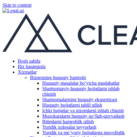
Skip to content
Bosh sahifa
Biz haqimizda
Xizmatlar
Biznesning huquqiy hamrohi
Huquqiy masalalar boʻyicha maslahatlar
Shartnomaviy-huquqiy hujjatlarni ishlab
chiqish
Shartnomalarning huquqiy ekspertizasi
Huquqiy hujjatlarni tahlil qilish
Ichki hujjatlar va nizomlarni ishlab chiqish
Muzokaralarni huquqiy qoʻllab-quvvatlash
Bitimlarni hamrohlik qilish
Yuridik xulosalar tayyorlash
Yuridik va me’yoriy hujjatlarga muvofiqlik