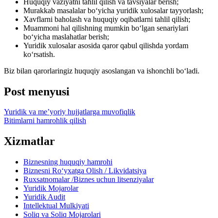
Huquqiy vaziyatni tahlil qilish va tavsiyalar berish;
Murakkab masalalar boʻyicha yuridik xulosalar tayyorlash;
Xavflarni baholash va huquqiy oqibatlarni tahlil qilish;
Muammoni hal qilishning mumkin boʻlgan senariylari
boʻyicha maslahatlar berish;
Yuridik xulosalar asosida qaror qabul qilishda yordam
koʻrsatish.
Biz bilan qarorlaringiz huquqiy asoslangan va ishonchli boʻladi.
Post menyusi
Yuridik va me’yoriy hujjatlarga muvofiqlik
Bitimlarni hamrohlik qilish
Xizmatlar
Biznesning huquqiy hamrohi
Biznesni Ro‘yxatga Olish / Likvidatsiya
Ruxsatnomalar /Biznes uchun litsenziyalar
Yuridik Mojarolar
Yuridik Audit
Intellektual Mulkiyati
Soliq va Soliq Mojarolari