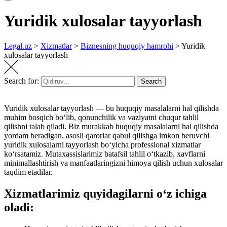
Yuridik xulosalar tayyorlash
Legal.uz
>
Xizmatlar
>
Biznesning huquqiy hamrohi
>
Yuridik
xulosalar tayyorlash
Search for:
Search
Yuridik xulosalar tayyorlash — bu huquqiy masalalarni hal qilishda
muhim bosqich boʻlib, qonunchilik va vaziyatni chuqur tahlil
qilishni talab qiladi. Biz murakkab huquqiy masalalarni hal qilishda
yordam beradigan, asosli qarorlar qabul qilishga imkon beruvchi
yuridik xulosalarni tayyorlash boʻyicha professional xizmatlar
koʻrsatamiz. Mutaxassislarimiz batafsil tahlil oʻtkazib, xavflarni
minimallashtirish va manfaatlaringizni himoya qilish uchun xulosalar
taqdim etadilar.
Xizmatlarimiz quyidagilarni oʻz ichiga
oladi: