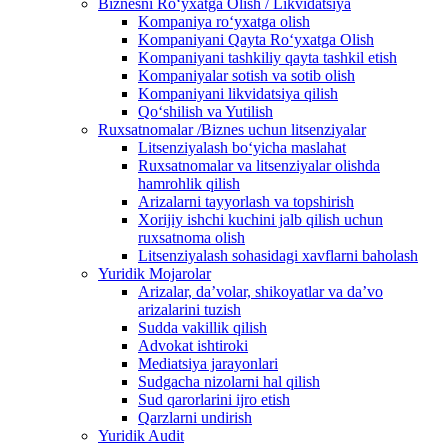
Biznesni Ro‘yxatga Olish / Likvidatsiya
Kompaniya ro‘yxatga olish
Kompaniyani Qayta Ro‘yxatga Olish
Kompaniyani tashkiliy qayta tashkil etish
Kompaniyalar sotish va sotib olish
Kompaniyani likvidatsiya qilish
Qo‘shilish va Yutilish
Ruxsatnomalar /Biznes uchun litsenziyalar
Litsenziyalash boʻyicha maslahat
Ruxsatnomalar va litsenziyalar olishda
hamrohlik qilish
Arizalarni tayyorlash va topshirish
Xorijiy ishchi kuchini jalb qilish uchun
ruxsatnoma olish
Litsenziyalash sohasidagi xavflarni baholash
Yuridik Mojarolar
Arizalar, daʼvolar, shikoyatlar va daʼvo
arizalarini tuzish
Sudda vakillik qilish
Advokat ishtiroki
Mediatsiya jarayonlari
Sudgacha nizolarni hal qilish
Sud qarorlarini ijro etish
Qarzlarni undirish
Yuridik Audit