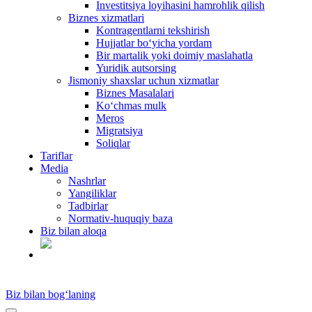
Investitsiya loyihasini hamrohlik qilish
Biznes xizmatlari
Kontragentlarni tekshirish
Hujjatlar bo‘yicha yordam
Bir martalik yoki doimiy maslahatla
Yuridik autsorsing
Jismoniy shaxslar uchun xizmatlar
Biznes Masalalari
Ko‘chmas mulk
Meros
Migratsiya
Soliqlar
Tariflar
Media
Nashrlar
Yangiliklar
Tadbirlar
Normativ-huquqiy baza
Biz bilan aloqa
UZ
Biz bilan bog‘laning